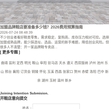
加盟品牌鞋店要准备多少钱？2026费用预算指南
2026-07-24 08:48:39
不少创业者看好鞋类零售，需求稳定、复购高、库存压力相对可控。选择
加盟成熟品牌，能少踩选址、选品、运营的新手难题，降低创业风险。但
很多人不清楚：开一家品牌鞋专卖店...
[
更多专题
]
曲靖
监利
定西
明光
鞍山
阜阳
驻马店
天水
遵义
西双版纳
泸州
池州
乐
山
邢台
襄阳
订货会
铜陵
怀化
玉溪
西昌
张家口
贺州
赤壁
洛阳
巴中
新
余
湖州
玉树
温州
新乡
Joining Intention Submision.
开鞋店意向提交