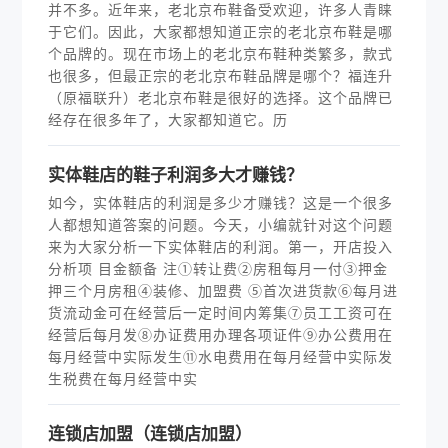
并不多。近年来，老北京布鞋备受欢迎，许多人青睐
于它们。因此，大家都想知道正宗的老北京布鞋是哪
个品牌的。现在市场上的老北京布鞋种类繁多，款式
也很多，但最正宗的老北京布鞋品牌是哪个？福连升
（原福联升）老北京布鞋是很好的选择。这个品牌已
经存在很多年了，大家都知道它。历
实体鞋店的鞋子利润多大才赚钱？
如今，实体鞋店的利润是多少才赚钱？这是一个很多
人都想知道答案的问题。今天，小编就针对这个问题
来为大家分析一下实体鞋店的利润。第一，开店投入
分析项 目金额备 注①转让费②房租每月一付③押金
押三个月房租④装修、加盟费 ⑤首次进货款⑥每月进
货流动金可在经营后一定时间内筹集⑦员工工资可在
经营后每月发⑧办证费用办理各项证件⑨办公费用在
每月经营中实际发生⑪水电费用在每月经营中实际发
生税费在每月经营中实
连锁店加盟（连锁店加盟）