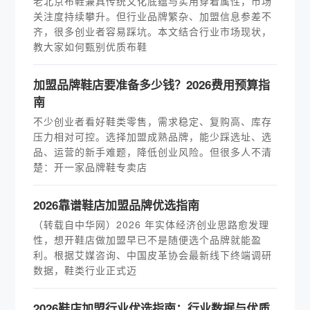
老北京布鞋兼具传统文化底蕴与实用穿着属性，市场
关注度持续攀升。但行业品牌繁杂、加盟信息参差不
齐，很多创业者容易踩坑。本文结合行业市场现状，
教大家如何甄别优质布鞋
加盟品牌鞋店要准备多少钱？2026费用预算指
南
不少创业者看好鞋类零售，需求稳定、复购高、库存
压力相对可控。选择加盟成熟品牌，能少踩选址、选
品、运营的新手难题，降低创业风险。但很多人不清
楚：开一家品牌鞋专卖店
2026靠谱鞋店加盟品牌优选指南
（转载自中华网）2026 年实体经济创业思路愈发理
性，想开鞋店做加盟早已不是随便选个品牌就能盈
利。根据艾媒咨询、中国皮革协会最新线下终端调研
数据，鞋类行业正式迈
2026鞋店加盟行业优选指南：行业数据与优质