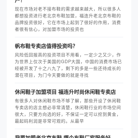
户！
现在市场对老不接布鞋的需求越来越大，所以很多人
都想投资进行老北京布鞋加盟，福连升老北京布鞋的
品牌投资很好，它在市场上起到了很好的作用，消费
者很有信心，对加盟市场的投资也
帆布鞋专卖店值得投资吗？
风险低回报高的投资项目不用看，一定少之又少，作
为世界上仅次于美国的GDP大国，中国的消费市场已
经被开发了十之八九了，剩下的多是一些还待成长的
潜在项目，为门今天要做的就是寻找
休闲鞋子加盟项目 福连升时尚休闲鞋专卖店
有很多人对休闲鞋市场不够了解，那些开设了休闲鞋
专卖店的店主想必非常清楚，休闲鞋行业的市场空间
很大，只要方向选的好，不保证一定可以挖到黄金，
最起码利润是非常可观的。从最早
我要加盟老北京布鞋 哪个布鞋厂家服务好