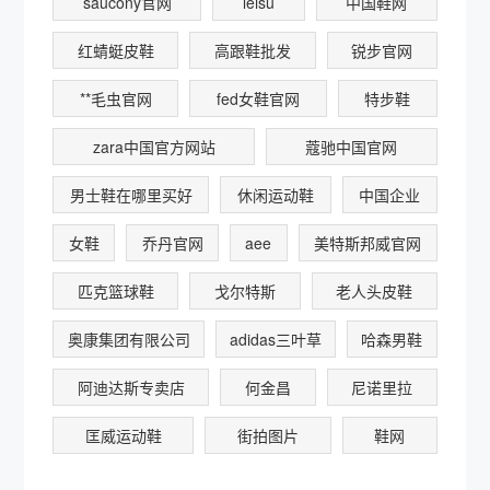
saucony官网
leisu
中国鞋网
红蜻蜓皮鞋
高跟鞋批发
锐步官网
**毛虫官网
fed女鞋官网
特步鞋
zara中国官方网站
蔻驰中国官网
男士鞋在哪里买好
休闲运动鞋
中国企业
女鞋
乔丹官网
aee
美特斯邦威官网
匹克篮球鞋
戈尔特斯
老人头皮鞋
奥康集团有限公司
adidas三叶草
哈森男鞋
阿迪达斯专卖店
何金昌
尼诺里拉
匡威运动鞋
街拍图片
鞋网