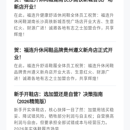
新店开业！
在此，福连升健康舒适休闲鞋全体员工祝贺：福连升
休闲鞋湖南长沙高铁新城吾悦广场店开业大吉、生意
红火、财源广进！诚邀各地有志之士加盟合作，共享
辉煌！
贺：福连升休闲鞋品牌贵州遵义新舟店正式开
业！
在此，福连升舒适鞋履全体员工祝贺：福连升休闲鞋
品牌贵州遵义新舟店开业大吉、生意红火、财源广
进！诚邀各地有志之士加盟合作，共享辉煌！
新手开鞋店：选加盟还是自营？决策指南
（2026精简版）
新手开实体鞋店，核心抉择一目了然：加盟用钱买稳
妥、降试错风险，牺牲部分利润与自主权；自营换高
利润与自由，但要承担全部试错成本与经营压力。
2026年实体鞋履市场早