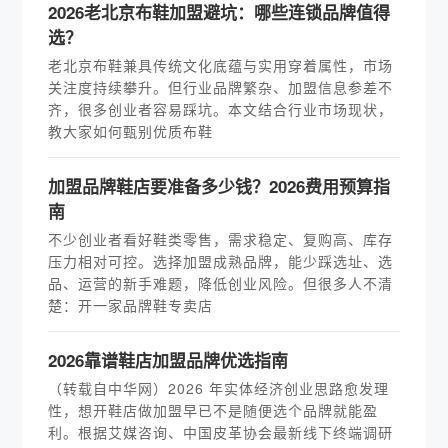
2026老北京布鞋加盟避坑：哪些连锁品牌值得
选？
老北京布鞋兼具传统文化底蕴与实用穿着属性，市场
关注度持续攀升。但行业品牌繁杂、加盟信息参差不
齐，很多创业者容易踩坑。本文结合行业市场现状，
教大家如何甄别优质布鞋
加盟品牌鞋店要准备多少钱？2026费用预算指
南
不少创业者看好鞋类零售，需求稳定、复购高、库存
压力相对可控。选择加盟成熟品牌，能少踩选址、选
品、运营的新手难题，降低创业风险。但很多人不清
楚：开一家品牌鞋专卖店
2026靠谱鞋店加盟品牌优选指南
（转载自中华网）2026 年实体经济创业思路愈发理
性，想开鞋店做加盟早已不是随便选个品牌就能盈
利。根据艾媒咨询、中国皮革协会最新线下终端调研