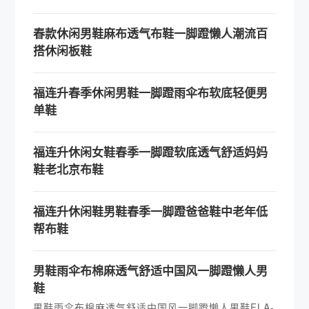
春款休闲男鞋麻布透气布鞋一脚蹬懒人潮流百
搭休闲板鞋
福连升春季休闲男鞋一脚蹬雨伞布软底轻便男
单鞋
福连升休闲女鞋春季一脚蹬软底透气舒适妈妈
鞋老北京布鞋
福连升休闲鞋男鞋春季一脚蹬爸爸鞋中老年低
帮布鞋
男鞋雨伞布棉麻透气舒适中国风一脚蹬懒人男
鞋
男鞋雨伞布棉麻透气舒适中国风一脚蹬懒人男鞋FLA-