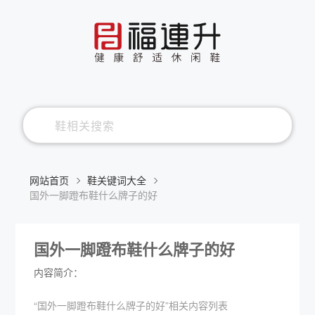
网站首页
鞋关键词大全
国外一脚蹬布鞋什么牌子的好
国外一脚蹬布鞋什么牌子的好
内容简介：
“国外一脚蹬布鞋什么牌子的好”相关内容列表