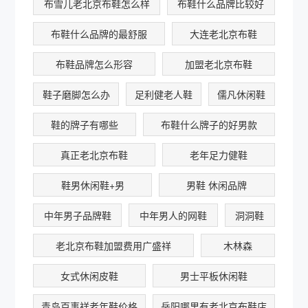
布雪儿老北京布鞋怎么样
布鞋什么品牌比较好
布鞋什么品牌的最舒服
大连老北京布鞋
布鞋品牌怎么形容
加盟老北京布鞋
鞋子磨脚怎么办
足利健老人鞋
儒凡休闲鞋
鞋的牌子有哪些
布鞋什么牌子的好男款
真正老北京布鞋
老年足力健鞋
鞋男休闲鞋+男
男鞋 休闲品牌
中年男子品牌鞋
中年男人的网鞋
洞洞鞋
老北京布鞋加盟费用广盛祥
木林森
女式休闲皮鞋
男士平板休闲鞋
青岛百事祥老年鞋价格
岳阳哪里有老北京布鞋店