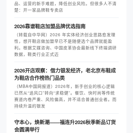
品、运营的新手难题，降低创业风险。但很多人不清
楚：开一家品牌鞋专卖店
2026靠谱鞋店加盟品牌优选指南
（转载自中华网）2026 年实体经济创业思路愈发理
性，想开鞋店做加盟早已不是随便选个品牌就能盈
利。根据艾媒咨询、中国皮革协会最新线下终端调研
数据，鞋类行业正式迈
2026开店观察：借力银发经济，老北京布鞋成
为鞋店合作榜热门品类
（MBA中国网报道）2026年，新手创业的核心逻辑
已然从“追风口”转向“求稳健”。餐饮、快时尚等传统
赛道内卷严重、风险偏高，并不适合普通创业者。而
持续升温的银发
守本心，焕新潮——福连升2026秋季新品订货
会圆满举行