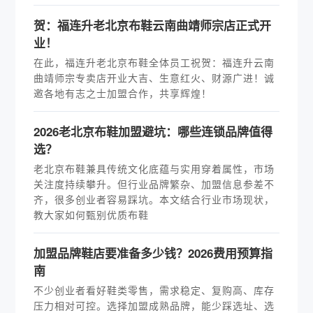
贺：福连升老北京布鞋云南曲靖师宗店正式开
业！
在此，福连升老北京布鞋全体员工祝贺：福连升云南
曲靖师宗专卖店开业大吉、生意红火、财源广进！诚
邀各地有志之士加盟合作，共享辉煌！
2026老北京布鞋加盟避坑：哪些连锁品牌值得
选？
老北京布鞋兼具传统文化底蕴与实用穿着属性，市场
关注度持续攀升。但行业品牌繁杂、加盟信息参差不
齐，很多创业者容易踩坑。本文结合行业市场现状，
教大家如何甄别优质布鞋
加盟品牌鞋店要准备多少钱？2026费用预算指
南
不少创业者看好鞋类零售，需求稳定、复购高、库存
压力相对可控。选择加盟成熟品牌，能少踩选址、选