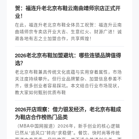
贺：福连升老北京布鞋云南曲靖师宗店正式开
业！
在此，福连升老北京布鞋全体员工祝贺：福连升云南
曲靖师宗专卖店开业大吉、生意红火、财源广进！诚
邀各地有志之士加盟合作，共享辉煌！
2026老北京布鞋加盟避坑：哪些连锁品牌值得
选？
老北京布鞋兼具传统文化底蕴与实用穿着属性，市场
关注度持续攀升。但行业品牌繁杂、加盟信息参差不
齐，很多创业者容易踩坑。本文结合行业市场现状，
教大家如何甄别优质布鞋
2026开店观察：借力银发经济，老北京布鞋成
为鞋店合作榜热门品类
（MBA中国网报道）2026年，新手创业的核心逻辑
已然从“追风口”转向“求稳健”。餐饮、快时尚等传统