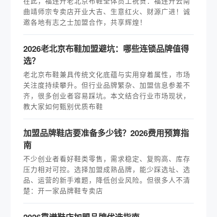
在此，福连升老北京布鞋全体员工祝贺：福连升云南
曲靖师宗专卖店开业大吉、生意红火、财源广进！诚
邀各地有志之士加盟合作，共享辉煌！
2026老北京布鞋加盟避坑：哪些连锁品牌值得
选？
老北京布鞋兼具传统文化底蕴与实用穿着属性，市场
关注度持续攀升。但行业品牌繁杂、加盟信息参差不
齐，很多创业者容易踩坑。本文结合行业市场现状，
教大家如何甄别优质布鞋
加盟品牌鞋店要准备多少钱？2026费用预算指
南
不少创业者看好鞋类零售，需求稳定、复购高、库存
压力相对可控。选择加盟成熟品牌，能少踩选址、选
品、运营的新手难题，降低创业风险。但很多人不清
楚：开一家品牌鞋专卖店