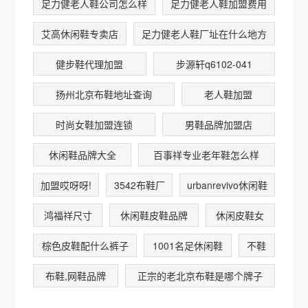
足力健老人鞋公司怎么样
足力健老人鞋加盟费用
艾高休闲鞋专卖店
足力健老人鞋厂址在什么地方
健步鞋代理加盟
步源轩q6102-041
扬州北京布鞋地址查询
老人鞋加盟
时尚女鞋加盟连锁
男鞋品牌加盟店
休闲鞋品牌大全
百事祥专业老年鞋怎么样
加盟哎呀呀!
3542布鞋厂
urbanrevivo休闲鞋
鸿福祥尺寸
休闲鞋皮鞋品牌
休闲皮鞋女
棕色皮鞋配什么裤子
1001名足休闲鞋
不鞋
布鞋,网鞋品牌
正宗的老北京布鞋是哪个牌子