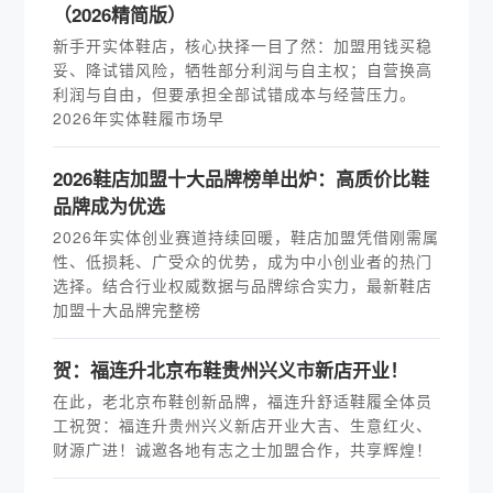
（2026精简版）
新手开实体鞋店，核心抉择一目了然：加盟用钱买稳
妥、降试错风险，牺牲部分利润与自主权；自营换高
利润与自由，但要承担全部试错成本与经营压力。
2026年实体鞋履市场早
2026鞋店加盟十大品牌榜单出炉：高质价比鞋
品牌成为优选
2026年实体创业赛道持续回暖，鞋店加盟凭借刚需属
性、低损耗、广受众的优势，成为中小创业者的热门
选择。结合行业权威数据与品牌综合实力，最新鞋店
加盟十大品牌完整榜
贺：福连升北京布鞋贵州兴义市新店开业！
在此，老北京布鞋创新品牌，福连升舒适鞋履全体员
工祝贺：福连升贵州兴义新店开业大吉、生意红火、
财源广进！诚邀各地有志之士加盟合作，共享辉煌！