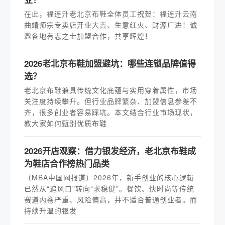
在此，福连升老北京布鞋全体员工祝贺：福连升云南
曲靖师宗专卖店开业大吉、生意红火、财源广进！诚
邀各地有志之士加盟合作，共享辉煌！
2026老北京布鞋加盟避坑：哪些连锁品牌值得
选？
老北京布鞋兼具传统文化底蕴与实用穿着属性，市场
关注度持续攀升。但行业品牌繁杂、加盟信息参差不
齐，很多创业者容易踩坑。本文结合行业市场现状，
教大家如何甄别优质布鞋
2026开店观察：借力银发经济，老北京布鞋成
为鞋店合作榜热门品类
（MBA中国网报道）2026年，新手创业的核心逻辑
已然从“追风口”转向“求稳健”。餐饮、快时尚等传统
赛道内卷严重、风险偏高，并不适合普通创业者。而
持续升温的银发