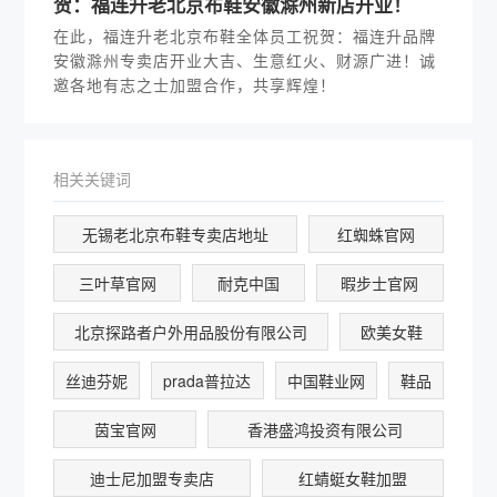
贺：福连升老北京布鞋安徽滁州新店开业！
在此，福连升老北京布鞋全体员工祝贺：福连升品牌
安徽滁州专卖店开业大吉、生意红火、财源广进！诚
邀各地有志之士加盟合作，共享辉煌！
相关关键词
无锡老北京布鞋专卖店地址
红蜘蛛官网
三叶草官网
耐克中国
暇步士官网
北京探路者户外用品股份有限公司
欧美女鞋
丝迪芬妮
prada普拉达
中国鞋业网
鞋品
茵宝官网
香港盛鸿投资有限公司
迪士尼加盟专卖店
红蜻蜓女鞋加盟