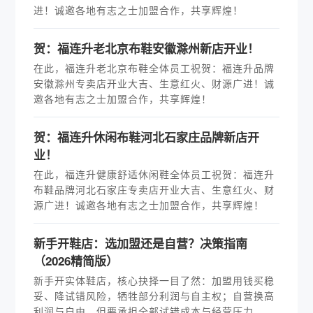
进！诚邀各地有志之士加盟合作，共享辉煌！
贺：福连升老北京布鞋安徽滁州新店开业！
在此，福连升老北京布鞋全体员工祝贺：福连升品牌
安徽滁州专卖店开业大吉、生意红火、财源广进！诚
邀各地有志之士加盟合作，共享辉煌！
贺：福连升休闲布鞋河北石家庄品牌新店开
业！
在此，福连升健康舒适休闲鞋全体员工祝贺：福连升
布鞋品牌河北石家庄专卖店开业大吉、生意红火、财
源广进！诚邀各地有志之士加盟合作，共享辉煌！
新手开鞋店：选加盟还是自营？决策指南
（2026精简版）
新手开实体鞋店，核心抉择一目了然：加盟用钱买稳
妥、降试错风险，牺牲部分利润与自主权；自营换高
利润与自由，但要承担全部试错成本与经营压力。