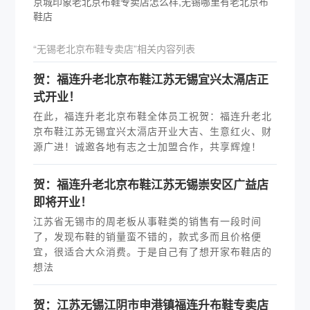
京城印象老北京布鞋专卖店怎么样,无锡哪里有老北京布
鞋店
“无锡老北京布鞋专卖店”相关内容列表
贺：福连升老北京布鞋江苏无锡宜兴太滆店正
式开业！
在此，福连升老北京布鞋全体员工祝贺：福连升老北
京布鞋江苏无锡宜兴太滆店开业大吉、生意红火、财
源广进！诚邀各地有志之士加盟合作，共享辉煌！
贺：福连升老北京布鞋江苏无锡崇安区广益店
即将开业！
江苏省无锡市的周老板从事鞋类的销售有一段时间
了，发现布鞋的销量蛮不错的，款式多而且价格便
宜，很适合大众消费。于是自己有了想开家布鞋店的
想法
贺：江苏无锡江阴市申港镇福连升布鞋专卖店