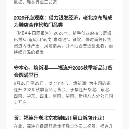
数据，鞋类行业正式迈
2026开店观察：借力银发经济，老北京布鞋成
为鞋店合作榜热门品类
（MBA中国网报道）2026年，新手创业的核心逻辑
已然从“追风口”转向“求稳健”。餐饮、快时尚等传统
赛道内卷严重、风险偏高，并不适合普通创业者。而
持续升温的银发
守本心，焕新潮——福连升2026秋季新品订货
会圆满举行
6月26日至29日，以 “守本心，焕新潮” 为主题的福
连升 2026 秋季新品订货会，于福连升华北、东北、
西南、华东、西北、河南、华南、新疆八大分公司同
步开启。
贺：福连升老北京布鞋四川眉山新店开业！
在此，福连升健康舒适休闲鞋全体员工祝贺：福连升