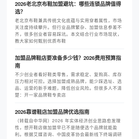
2026老北京布鞋加盟避坑：哪些连锁品牌值得
选？
老北京布鞋兼具传统文化底蕴与实用穿着属性，市场
关注度持续攀升。但行业品牌繁杂、加盟信息参差不
齐，很多创业者容易踩坑。本文结合行业市场现状，
教大家如何甄别优质布鞋
加盟品牌鞋店要准备多少钱？2026费用预算指
南
不少创业者看好鞋类零售，需求稳定、复购高、库存
压力相对可控。选择加盟成熟品牌，能少踩选址、选
品、运营的新手难题，降低创业风险。但很多人不清
楚：开一家品牌鞋专卖店
2026靠谱鞋店加盟品牌优选指南
（转载自中华网）2026 年实体经济创业思路愈发理
性，想开鞋店做加盟早已不是随便选个品牌就能盈
利。根据艾媒咨询、中国皮革协会最新线下终端调研