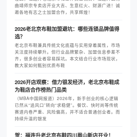
曲靖师宗专卖店开业大吉、生意红火、财源广进！诚
邀各地有志之士加盟合作，共享辉煌！
2026老北京布鞋加盟避坑：哪些连锁品牌值得
选？
老北京布鞋兼具传统文化底蕴与实用穿着属性，市场
关注度持续攀升。但行业品牌繁杂、加盟信息参差不
齐，很多创业者容易踩坑。本文结合行业市场现状，
教大家如何甄别优质布鞋
2026开店观察：借力银发经济，老北京布鞋成
为鞋店合作榜热门品类
（MBA中国网报道）2026年，新手创业的核心逻辑
已然从“追风口”转向“求稳健”。餐饮、快时尚等传统
赛道内卷严重、风险偏高，并不适合普通创业者。而
持续升温的银发
贺：福连升老北京布鞋四川眉山新店开业！