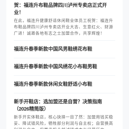
贺：福连升布鞋品牌四川泸州专卖店正式开
业！
在此，福连升健康舒适休闲鞋全体员工祝贺：福连升
布鞋品牌四川泸州专卖店开业大吉、生意红火、财源
广进！诚邀各地有志之士加盟合作，共享辉煌！
福连升春季新款中国风男鞋绣花布鞋
福连升春季新款中国风绣花小布鞋男鞋
福连升春季新款休闲女鞋舒适小布鞋
新手开鞋店：选加盟还是自营？决策指南
（2026精简版）
新手开实体鞋店，核心抉择一目了然：加盟用钱买稳
妥、降试错风险，牺牲部分利润与自主权；自营换高