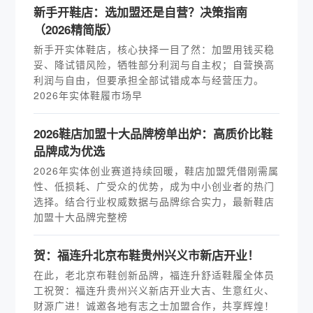
新手开鞋店：选加盟还是自营？决策指南
（2026精简版）
新手开实体鞋店，核心抉择一目了然：加盟用钱买稳
妥、降试错风险，牺牲部分利润与自主权；自营换高
利润与自由，但要承担全部试错成本与经营压力。
2026年实体鞋履市场早
2026鞋店加盟十大品牌榜单出炉：高质价比鞋
品牌成为优选
2026年实体创业赛道持续回暖，鞋店加盟凭借刚需属
性、低损耗、广受众的优势，成为中小创业者的热门
选择。结合行业权威数据与品牌综合实力，最新鞋店
加盟十大品牌完整榜
贺：福连升北京布鞋贵州兴义市新店开业！
在此，老北京布鞋创新品牌，福连升舒适鞋履全体员
工祝贺：福连升贵州兴义新店开业大吉、生意红火、
财源广进！诚邀各地有志之士加盟合作，共享辉煌！