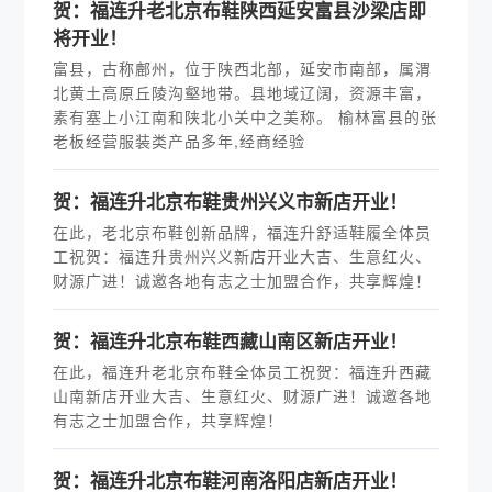
贺：福连升老北京布鞋陕西延安富县沙梁店即
将开业！
富县，古称鄜州，位于陕西北部，延安市南部，属渭
北黄土高原丘陵沟壑地带。县地域辽阔，资源丰富，
素有塞上小江南和陕北小关中之美称。 榆林富县的张
老板经营服装类产品多年,经商经验
贺：福连升北京布鞋贵州兴义市新店开业！
在此，老北京布鞋创新品牌，福连升舒适鞋履全体员
工祝贺：福连升贵州兴义新店开业大吉、生意红火、
财源广进！诚邀各地有志之士加盟合作，共享辉煌！
贺：福连升北京布鞋西藏山南区新店开业！
在此，福连升老北京布鞋全体员工祝贺：福连升西藏
山南新店开业大吉、生意红火、财源广进！诚邀各地
有志之士加盟合作，共享辉煌！
贺：福连升北京布鞋河南洛阳店新店开业！