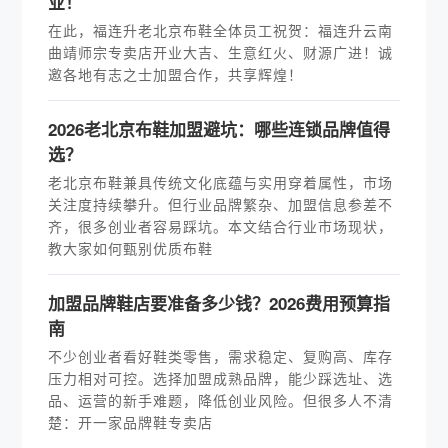
业！
在此，福连升老北京布鞋全体员工祝贺：福连升云南
曲靖师宗专卖店开业大吉、生意红火、财源广进！诚
邀各地有志之士加盟合作，共享辉煌！
2026老北京布鞋加盟避坑：哪些连锁品牌值得
选？
老北京布鞋兼具传统文化底蕴与实用穿着属性，市场
关注度持续攀升。但行业品牌繁杂、加盟信息参差不
齐，很多创业者容易踩坑。本文结合行业市场现状，
教大家如何甄别优质布鞋
加盟品牌鞋店要准备多少钱？2026费用预算指
南
不少创业者看好鞋类零售，需求稳定、复购高、库存
压力相对可控。选择加盟成熟品牌，能少踩选址、选
品、运营的新手难题，降低创业风险。但很多人不清
楚：开一家品牌鞋专卖店