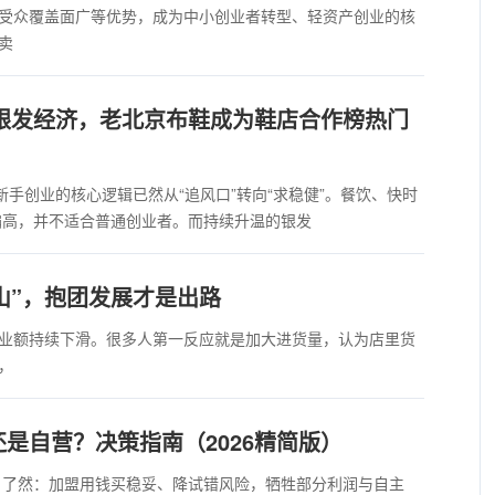
受众覆盖面广等优势，成为中小创业者转型、轻资产创业的核
卖
力银发经济，老北京布鞋成为鞋店合作榜热门
，新手创业的核心逻辑已然从“追风口”转向“求稳健”。餐饮、快时
偏高，并不适合普通创业者。而持续升温的银发
山”，抱团发展才是出路
业额持续下滑。很多人第一反应就是加大进货量，认为店里货
，
是自营？决策指南（2026精简版）
目了然：加盟用钱买稳妥、降试错风险，牺牲部分利润与自主