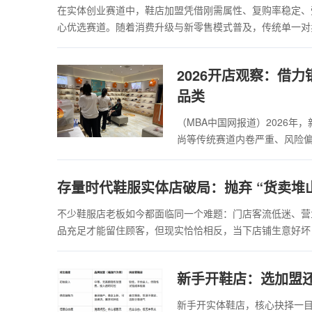
在实体创业赛道中，鞋店加盟凭借刚需属性、复购率稳定、
心优选赛道。随着消费升级与新零售模式普及，传统单一对
2026开店观察：借
品类
（MBA中国网报道）2026年
尚等传统赛道内卷严重、风险
存量时代鞋服实体店破局：抛弃 “货卖堆
不少鞋服店老板如今都面临同一个难题：门店客流低迷、营
品充足才能留住顾客，但现实恰恰相反，当下店铺生意好坏
新手开鞋店：选加盟还
新手开实体鞋店，核心抉择一