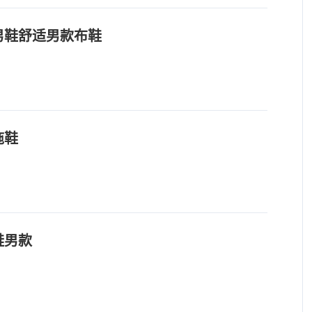
男鞋舒适男款布鞋
拖鞋
鞋男款