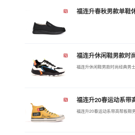
福连升春秋男款单鞋
福连升休闲鞋男款时
福连升休闲鞋男款时尚经典男士棉麻
福连升20春运动系带
福连升20春运动系带高帮板鞋男款休