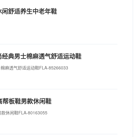
休闲舒适养生中老年鞋
尚经典男士棉麻透气舒适运动鞋
透气舒适运动鞋FLA-85266033
高帮板鞋男款休闲鞋
闲鞋FLA-80163055