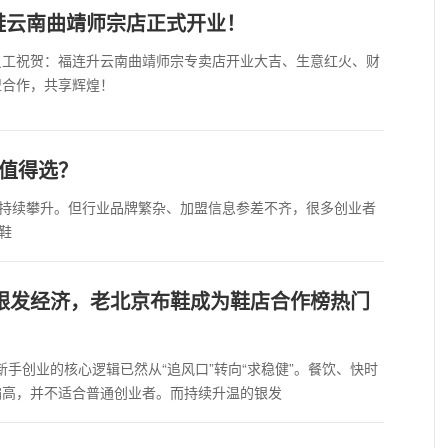
鞋云南曲靖师宗店正式开业！
员工祝贺：福连升云南曲靖师宗专卖店开业大吉、生意红火、财
盟合作，共享辉煌！
牌值得选？
持续攀升。但行业品牌繁杂、加盟信息参差不齐，很多创业者
鞋
力银发经济，老北京布鞋成为鞋店合作榜热门
，新手创业的核心逻辑已然从“追风口”转向“求稳健”。餐饮、快时
偏高，并不适合普通创业者。而持续升温的银发