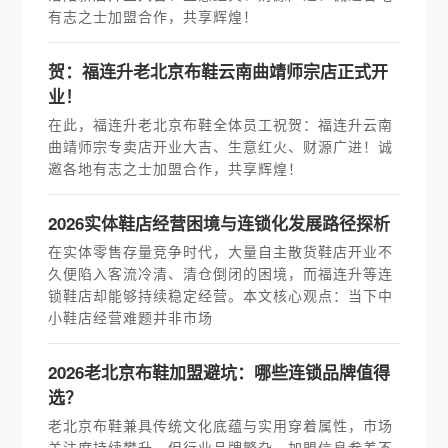
有志之士加盟合作，共享辉煌！
贺：福连升老北京布鞋云南曲靖师宗店正式开
业！
在此，福连升老北京布鞋全体员工祝贺：福连升云南
曲靖师宗专卖店开业大吉、生意红火、财源广进！诚
邀各地有志之士加盟合作，共享辉煌！
2026实体鞋店经营困境与连锁化发展路径探析
在实体零售存量竞争时代，大量自主散货鞋店开业不
久便陷入客流冷清、清仓倒闭的困境，而福连升等连
锁鞋店却能够持续稳定经营。本文核心观点：当下中
小鞋店经营难题并非市场
2026老北京布鞋加盟避坑：哪些连锁品牌值得
选？
老北京布鞋兼具传统文化底蕴与实用穿着属性，市场
关注度持续攀升。但行业品牌繁杂、加盟信息参差不