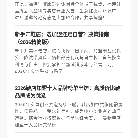
在此，福连升健康舒适休闲鞋全体员工祝贺：福连升
品牌湖北监利专卖店开业大吉、生意红火、财源广
进！诚邀各地有志之士加盟合作，共享辉煌！
新手开鞋店：选加盟还是自营？决策指南
（2026精简版）
新手开实体鞋店，核心抉择一目了然：加盟用钱买稳
妥、降试错风险，牺牲部分利润与自主权；自营换高
利润与自由，但要承担全部试错成本与经营压力。
2026年实体鞋履市场早
2026鞋店加盟十大品牌榜单出炉：高质价比鞋
品牌成为优选
2026年实体创业赛道持续回暖，鞋店加盟凭借刚需属
性、低损耗、广受众的优势，成为中小创业者的热门
选择。结合行业权威数据与品牌综合实力，最新鞋店
加盟十大品牌完整榜