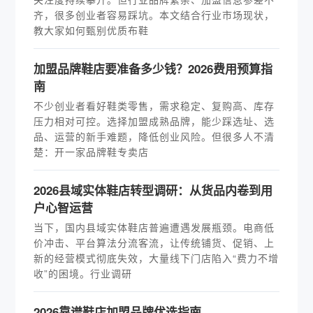
齐，很多创业者容易踩坑。本文结合行业市场现状，
教大家如何甄别优质布鞋
加盟品牌鞋店要准备多少钱？2026费用预算指
南
不少创业者看好鞋类零售，需求稳定、复购高、库存
压力相对可控。选择加盟成熟品牌，能少踩选址、选
品、运营的新手难题，降低创业风险。但很多人不清
楚：开一家品牌鞋专卖店
2026县域实体鞋店转型调研：从货品内卷到用
户心智运营
当下，国内县域实体鞋店普遍遭遇发展瓶颈。电商低
价冲击、平台算法分流客流，让传统铺货、促销、上
新的经营模式彻底失效，大量线下门店陷入“费力不增
收”的困境。行业调研
2026靠谱鞋店加盟品牌优选指南