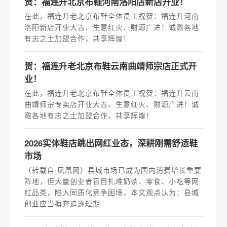
贺：福连升北京布鞋河南洛阳店新店开业！
在此，福连升老北京布鞋全体员工祝贺：福连升河南
洛阳新店开业大吉、生意红火、财源广进！诚邀各地
有志之士加盟合作，共享辉煌！
贺：福连升老北京布鞋云南曲靖师宗店正式开
业！
在此，福连升老北京布鞋全体员工祝贺：福连升云南
曲靖师宗专卖店开业大吉、生意红火、财源广进！诚
邀各地有志之士加盟合作，共享辉煌！
2026实体鞋店跳出网红业态，深耕刚需舒适鞋
市场
（转载自 凤凰网）县域市场已成为国内消费增长重要
阵地，但大量创业者盲目扎堆奶茶、零食、小吃等网
红品类，陷入同质化竞争困境。本文观点认为：县城
创业应当摒弃追逐短期