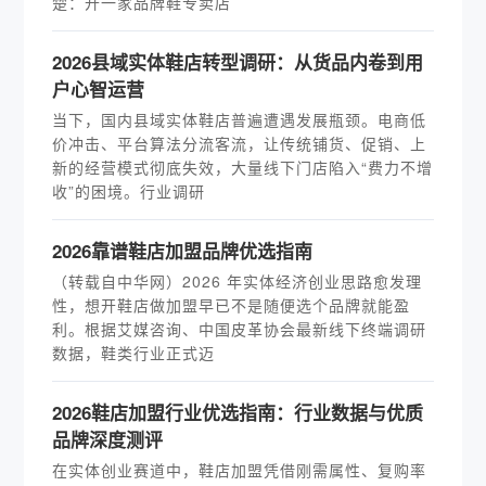
楚：开一家品牌鞋专卖店
2026县域实体鞋店转型调研：从货品内卷到用
户心智运营
当下，国内县域实体鞋店普遍遭遇发展瓶颈。电商低
价冲击、平台算法分流客流，让传统铺货、促销、上
新的经营模式彻底失效，大量线下门店陷入“费力不增
收”的困境。行业调研
2026靠谱鞋店加盟品牌优选指南
（转载自中华网）2026 年实体经济创业思路愈发理
性，想开鞋店做加盟早已不是随便选个品牌就能盈
利。根据艾媒咨询、中国皮革协会最新线下终端调研
数据，鞋类行业正式迈
2026鞋店加盟行业优选指南：行业数据与优质
品牌深度测评
在实体创业赛道中，鞋店加盟凭借刚需属性、复购率