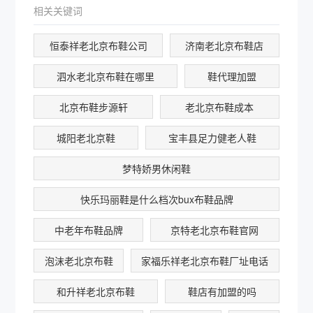
相关关键词
恒泰祥老北京布鞋公司
济南老北京布鞋店
泗水老北京布鞋在哪里
鞋代理加盟
北京布鞋步源轩
老北京布鞋成本
城阳老北京鞋
宝丰县足力健老人鞋
梦特娇男休闲鞋
快乐玛丽鞋是什么档次bux布鞋品牌
中老年布鞋品牌
京特老北京布鞋官网
泡沫老北京布鞋
家福乐祥老北京布鞋厂址电话
和升祥老北京布鞋
鞋店有加盟的吗