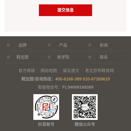
品牌
产品
新闻
鞋加盟
商学院
联系
官方商城
网站地图
留言提交
老北京布鞋官网
鞋加盟/咨询热线：
400-6168-389
010-87269619
客服微信号：
FLS4006168389
抖音账号
微信公众号