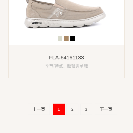
FLA-64161133
季节/特点：超轻男单鞋
上一页
1
2
3
下一页