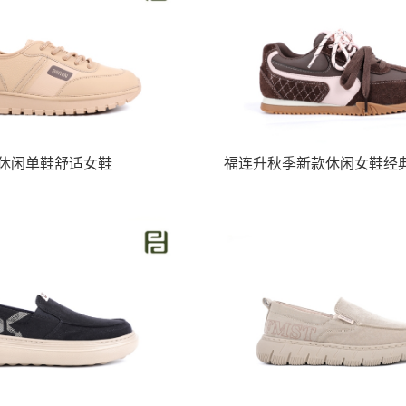
休闲单鞋舒适女鞋