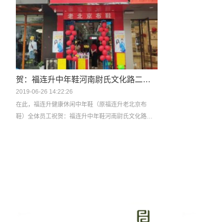
贺：福连升中年鞋河南尉氏文化路二店正式开业！
2019-06-26 14:22:26
在此，福连升健康休闲中年鞋（原福连升老北京布
鞋）全体员工祝贺：福连升中年鞋河南尉氏文化路二
店开业大吉、生意红火、财源广进！诚邀各地有志之
士加盟合作，共享辉煌！