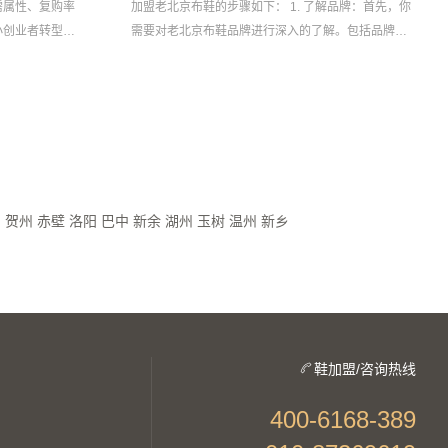
需属性、复购率
加盟老北京布鞋的步骤如下： 1. 了解品牌：首先，你
小创业者转型、
需要对老北京布鞋品牌进行深入的了解。包括品牌的
费升级与新零售
历史、市场表现、口碑、消费者反馈等。这有助于你
更好地理解品牌的...
口
贺州
赤壁
洛阳
巴中
新余
湖州
玉树
温州
新乡
鞋加盟/咨询热线
400-6168-389