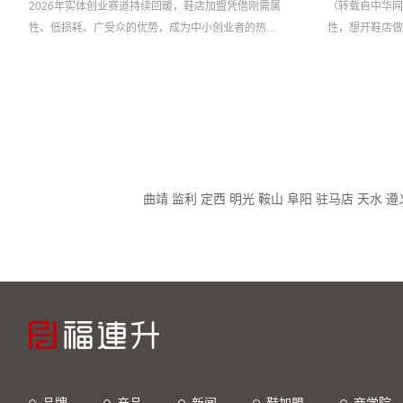
2026年实体创业赛道持续回暖，鞋店加盟凭借刚需属
（转载自中华网
性、低损耗、广受众的优势，成为中小创业者的热门
性，想开鞋店做
选择。结合行业权威数据与品牌综合实力，最新鞋店
利。根据艾媒咨
加盟十大品牌完整榜...
数据，鞋类行业正
曲靖
监利
定西
明光
鞍山
阜阳
驻马店
天水
遵