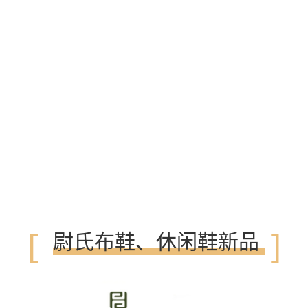
[
]
尉氏布鞋、休闲鞋新品