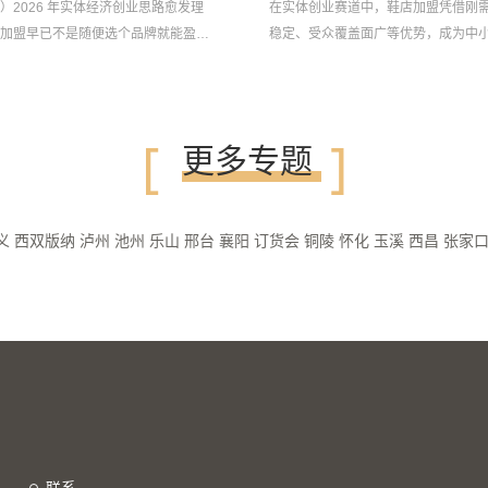
）2026 年实体经济创业思路愈发理
在实体创业赛道中，鞋店加盟凭借刚
加盟早已不是随便选个品牌就能盈
稳定、受众覆盖面广等优势，成为中
询、中国皮革协会最新线下终端调研
轻资产创业的核心优选赛道。随着消
式迈...
模式普及，传统单一对卖...
[
]
更多专题
义
西双版纳
泸州
池州
乐山
邢台
襄阳
订货会
铜陵
怀化
玉溪
西昌
张家