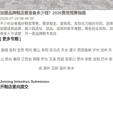
加盟品牌鞋店要准备多少钱？2026费用预算指南
2026-07-24 08:48:39
不少创业者看好鞋类零售，需求稳定、复购高、库存压力相对可控。选择
加盟成熟品牌，能少踩选址、选品、运营的新手难题，降低创业风险。但
很多人不清楚：开一家品牌鞋专卖店...
[
更多专题
]
曲靖
监利
定西
明光
鞍山
阜阳
驻马店
天水
遵义
西双版纳
泸州
池州
乐
山
邢台
襄阳
订货会
铜陵
怀化
玉溪
西昌
张家口
贺州
赤壁
洛阳
巴中
新
余
湖州
玉树
温州
新乡
Joining Intention Submision.
开鞋店意向提交