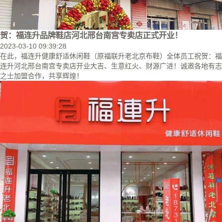
贺：福连升品牌鞋店河北邢台南宫专卖店正式开业！
2023-03-10 09:39:28
在此，福连升健康舒适休闲鞋（原福联升老北京布鞋）全体员工祝贺：福
连升河北邢台南宫专卖店开业大吉、生意红火、财源广进！诚邀各地有志
之士加盟合作，共享辉煌！