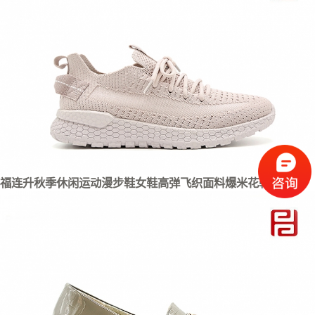
福连升秋季休闲运动漫步鞋女鞋高弹飞织面料爆米花鞋底