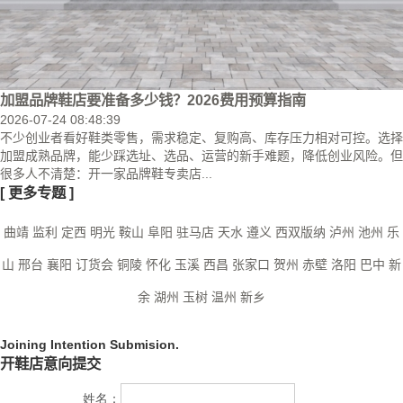
加盟品牌鞋店要准备多少钱？2026费用预算指南
2026-07-24 08:48:39
不少创业者看好鞋类零售，需求稳定、复购高、库存压力相对可控。选择
加盟成熟品牌，能少踩选址、选品、运营的新手难题，降低创业风险。但
很多人不清楚：开一家品牌鞋专卖店...
[
更多专题
]
曲靖
监利
定西
明光
鞍山
阜阳
驻马店
天水
遵义
西双版纳
泸州
池州
乐
山
邢台
襄阳
订货会
铜陵
怀化
玉溪
西昌
张家口
贺州
赤壁
洛阳
巴中
新
余
湖州
玉树
温州
新乡
Joining Intention Submision.
开鞋店意向提交