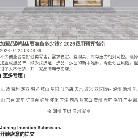
加盟品牌鞋店要准备多少钱？2026费用预算指南
2026-07-24 08:48:39
不少创业者看好鞋类零售，需求稳定、复购高、库存压力相对可控。选择
加盟成熟品牌，能少踩选址、选品、运营的新手难题，降低创业风险。但
很多人不清楚：开一家品牌鞋专卖店...
[
更多专题
]
曲靖
监利
定西
明光
鞍山
阜阳
驻马店
天水
遵义
西双版纳
泸州
池州
乐
山
邢台
襄阳
订货会
铜陵
怀化
玉溪
西昌
张家口
贺州
赤壁
洛阳
巴中
新
余
湖州
玉树
温州
新乡
Joining Intention Submision.
开鞋店意向提交